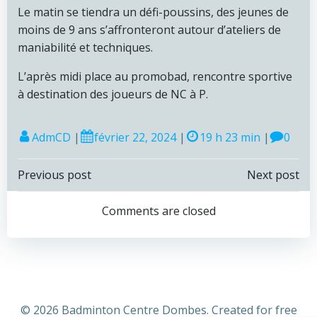
Le matin se tiendra un défi-poussins, des jeunes de
moins de 9 ans s’affronteront autour d’ateliers de
maniabilité et techniques.
L’après midi place au promobad, rencontre sportive
à destination des joueurs de NC à P.
AdmCD
|
février 22, 2024
|
19 h 23 min
|
0
Navigation
Navigation
Previous post
Next post
de
de
Comments are closed
l’article
l’article
© 2026 Badminton Centre Dombes. Created for free