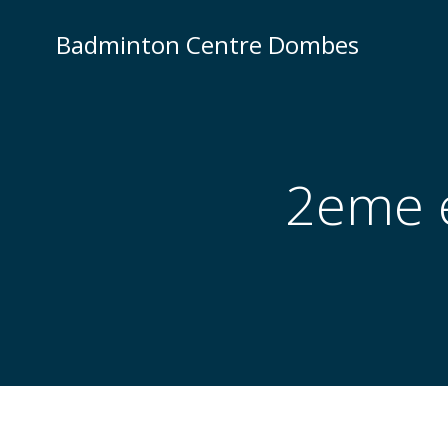
Aller
au
Badminton Centre Dombes
contenu
2eme é