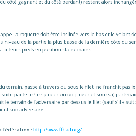
(du côté gagnant et du côté perdant) restent alors inchangé
pe, la raquette doit être inclinée vers le bas et le volant doi
u niveau de la partie la plus basse de la dernière côte du se
oir leurs pieds en position stationnaire.
 du terrain, passe à travers ou sous le filet, ne franchit pas l
suite par le même joueur ou un joueur et son (sa) partenaire. 
e terrain de l’adversaire par dessus le filet (sauf s’il « suit 
ment son adversaire.
la fédération :
http://www.ffbad.org/