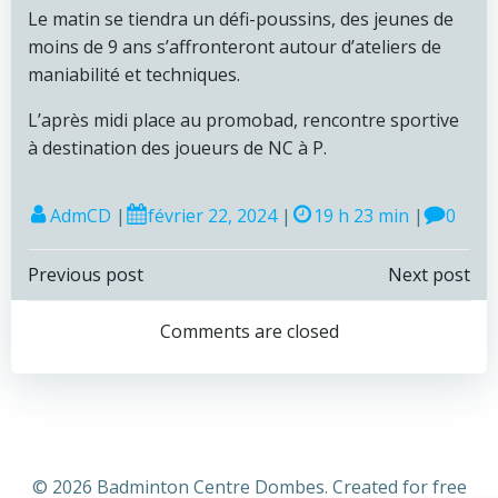
Le matin se tiendra un défi-poussins, des jeunes de
moins de 9 ans s’affronteront autour d’ateliers de
maniabilité et techniques.
L’après midi place au promobad, rencontre sportive
à destination des joueurs de NC à P.
AdmCD
|
février 22, 2024
|
19 h 23 min
|
0
Navigation
Navigation
Previous post
Next post
de
de
Comments are closed
l’article
l’article
© 2026 Badminton Centre Dombes. Created for free