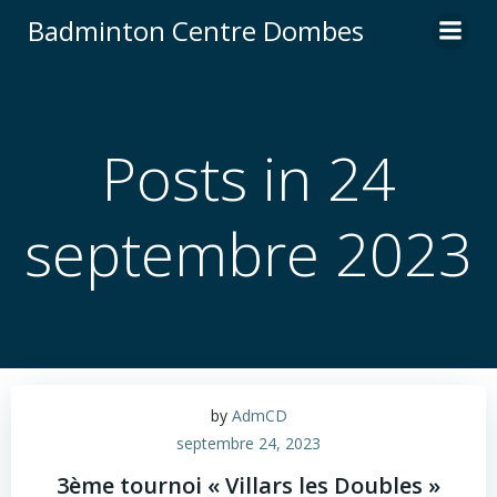
Aller
Badminton Centre Dombes
au
contenu
Posts in 24
septembre 2023
by
AdmCD
septembre 24, 2023
3ème tournoi « Villars les Doubles »